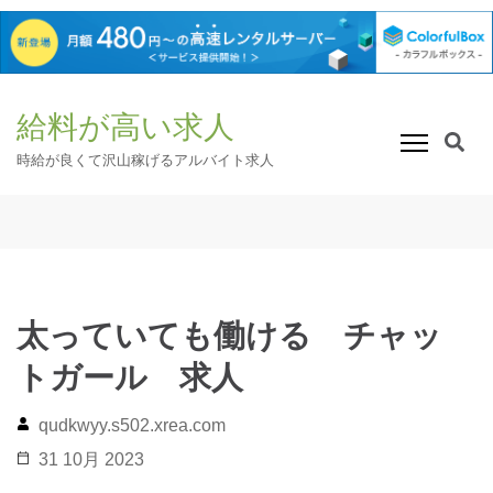
コ
給料が高い求人
ン
テ
時給が良くて沢山稼げるアルバイト求人
ン
ツ
へ
ス
キ
ッ
太っていても働ける チャッ
プ
トガール 求人
(Enter
を
qudkwyy.s502.xrea.com
押
31 10月 2023
す)