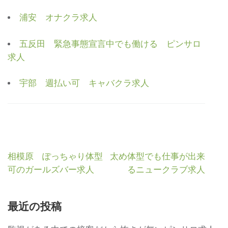
浦安 オナクラ求人
五反田 緊急事態宣言中でも働ける ピンサロ
求人
宇部 週払い可 キャバクラ求人
投
相模原 ぽっちゃり体型
太め体型でも仕事が出来
稿
可のガールズバー求人
るニュークラブ求人
ナ
ビ
最近の投稿
ゲ
ー